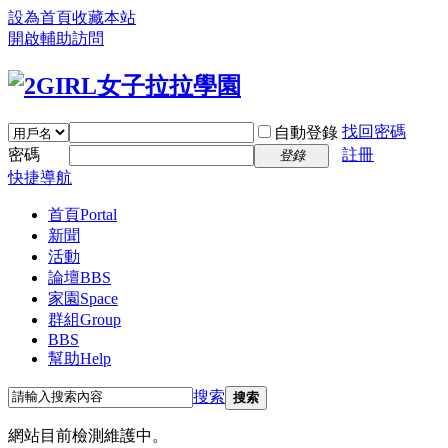
設為首頁
收藏本站
開啟輔助訪問
找回密碼
自動登錄
密碼
註冊
登錄
快捷導航
首頁
Portal
新聞
活動
論壇
BBS
家園
Space
群組
Group
BBS
幫助
Help
搜索
搜索
網站目前檢測維護中。