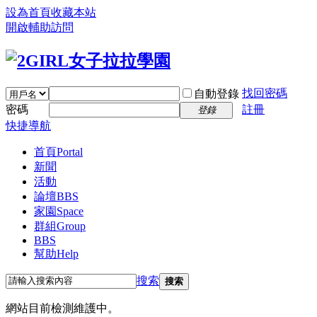
設為首頁
收藏本站
開啟輔助訪問
找回密碼
自動登錄
密碼
註冊
登錄
快捷導航
首頁
Portal
新聞
活動
論壇
BBS
家園
Space
群組
Group
BBS
幫助
Help
搜索
搜索
網站目前檢測維護中。