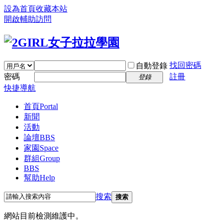
設為首頁
收藏本站
開啟輔助訪問
找回密碼
自動登錄
密碼
註冊
登錄
快捷導航
首頁
Portal
新聞
活動
論壇
BBS
家園
Space
群組
Group
BBS
幫助
Help
搜索
搜索
網站目前檢測維護中。