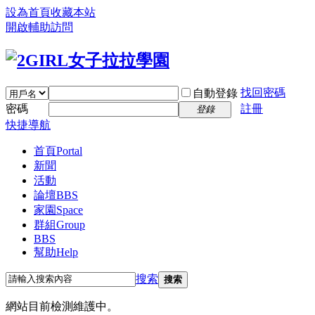
設為首頁
收藏本站
開啟輔助訪問
找回密碼
自動登錄
密碼
註冊
登錄
快捷導航
首頁
Portal
新聞
活動
論壇
BBS
家園
Space
群組
Group
BBS
幫助
Help
搜索
搜索
網站目前檢測維護中。