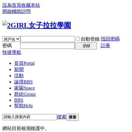
設為首頁
收藏本站
開啟輔助訪問
找回密碼
自動登錄
密碼
註冊
登錄
快捷導航
首頁
Portal
新聞
活動
論壇
BBS
家園
Space
群組
Group
BBS
幫助
Help
搜索
搜索
網站目前檢測維護中。