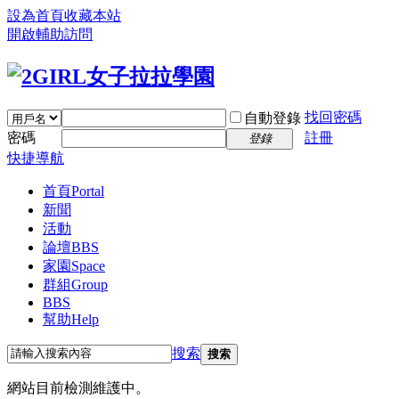
設為首頁
收藏本站
開啟輔助訪問
找回密碼
自動登錄
密碼
註冊
登錄
快捷導航
首頁
Portal
新聞
活動
論壇
BBS
家園
Space
群組
Group
BBS
幫助
Help
搜索
搜索
網站目前檢測維護中。