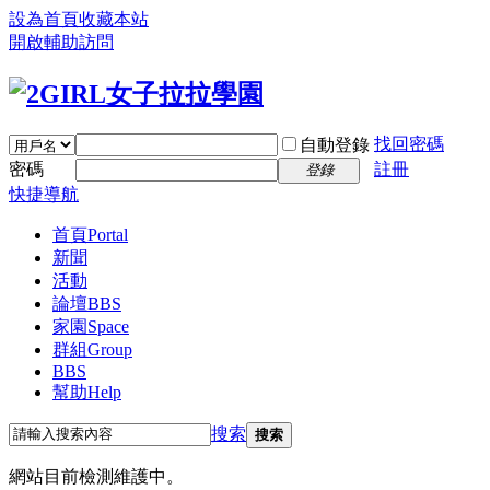
設為首頁
收藏本站
開啟輔助訪問
找回密碼
自動登錄
密碼
註冊
登錄
快捷導航
首頁
Portal
新聞
活動
論壇
BBS
家園
Space
群組
Group
BBS
幫助
Help
搜索
搜索
網站目前檢測維護中。