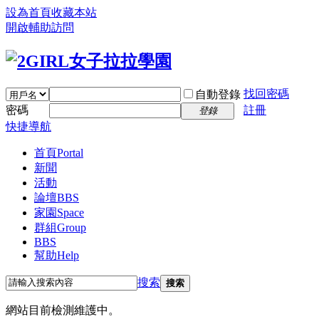
設為首頁
收藏本站
開啟輔助訪問
找回密碼
自動登錄
密碼
註冊
登錄
快捷導航
首頁
Portal
新聞
活動
論壇
BBS
家園
Space
群組
Group
BBS
幫助
Help
搜索
搜索
網站目前檢測維護中。