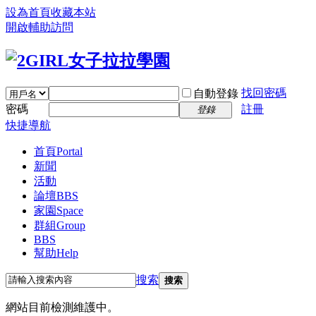
設為首頁
收藏本站
開啟輔助訪問
找回密碼
自動登錄
密碼
註冊
登錄
快捷導航
首頁
Portal
新聞
活動
論壇
BBS
家園
Space
群組
Group
BBS
幫助
Help
搜索
搜索
網站目前檢測維護中。