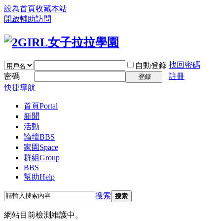
設為首頁
收藏本站
開啟輔助訪問
找回密碼
自動登錄
密碼
註冊
登錄
快捷導航
首頁
Portal
新聞
活動
論壇
BBS
家園
Space
群組
Group
BBS
幫助
Help
搜索
搜索
網站目前檢測維護中。