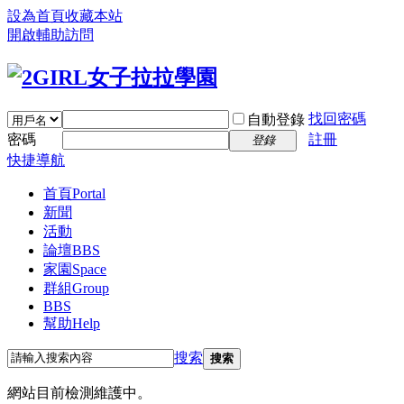
設為首頁
收藏本站
開啟輔助訪問
找回密碼
自動登錄
密碼
註冊
登錄
快捷導航
首頁
Portal
新聞
活動
論壇
BBS
家園
Space
群組
Group
BBS
幫助
Help
搜索
搜索
網站目前檢測維護中。