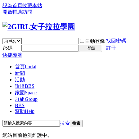
設為首頁
收藏本站
開啟輔助訪問
找回密碼
自動登錄
密碼
註冊
登錄
快捷導航
首頁
Portal
新聞
活動
論壇
BBS
家園
Space
群組
Group
BBS
幫助
Help
搜索
搜索
網站目前檢測維護中。