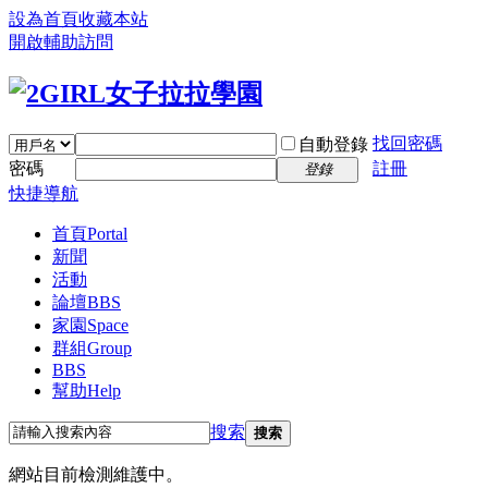
設為首頁
收藏本站
開啟輔助訪問
找回密碼
自動登錄
密碼
註冊
登錄
快捷導航
首頁
Portal
新聞
活動
論壇
BBS
家園
Space
群組
Group
BBS
幫助
Help
搜索
搜索
網站目前檢測維護中。