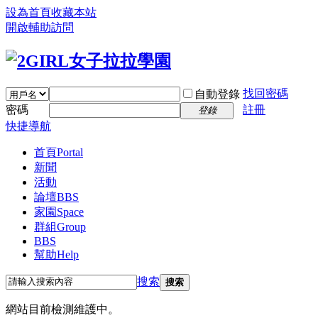
設為首頁
收藏本站
開啟輔助訪問
找回密碼
自動登錄
密碼
註冊
登錄
快捷導航
首頁
Portal
新聞
活動
論壇
BBS
家園
Space
群組
Group
BBS
幫助
Help
搜索
搜索
網站目前檢測維護中。