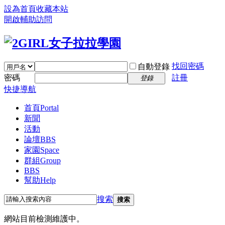
設為首頁
收藏本站
開啟輔助訪問
找回密碼
自動登錄
密碼
註冊
登錄
快捷導航
首頁
Portal
新聞
活動
論壇
BBS
家園
Space
群組
Group
BBS
幫助
Help
搜索
搜索
網站目前檢測維護中。