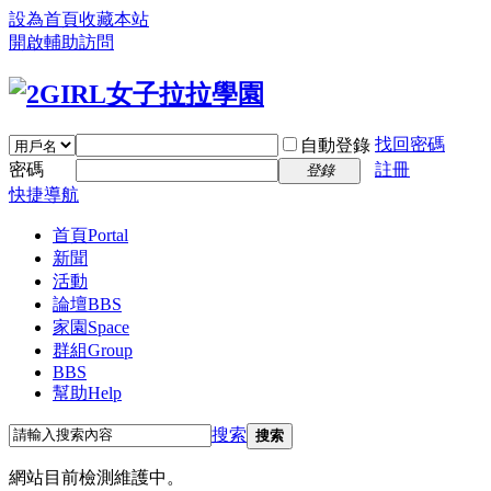
設為首頁
收藏本站
開啟輔助訪問
找回密碼
自動登錄
密碼
註冊
登錄
快捷導航
首頁
Portal
新聞
活動
論壇
BBS
家園
Space
群組
Group
BBS
幫助
Help
搜索
搜索
網站目前檢測維護中。