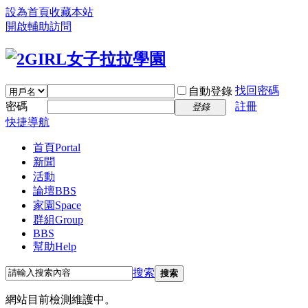
設為首頁
收藏本站
開啟輔助訪問
找回密碼
自動登錄
密碼
註冊
登錄
快捷導航
首頁
Portal
新聞
活動
論壇
BBS
家園
Space
群組
Group
BBS
幫助
Help
搜索
搜索
網站目前檢測維護中。