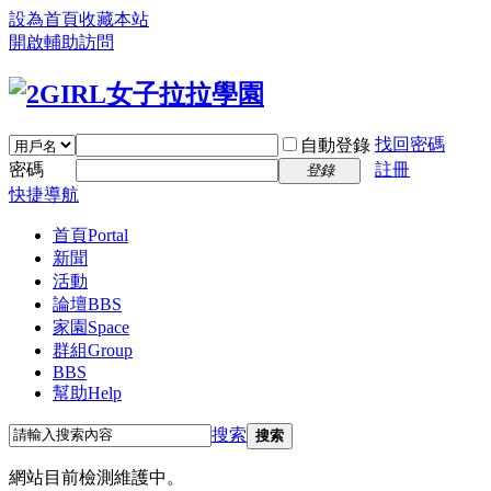
設為首頁
收藏本站
開啟輔助訪問
找回密碼
自動登錄
密碼
註冊
登錄
快捷導航
首頁
Portal
新聞
活動
論壇
BBS
家園
Space
群組
Group
BBS
幫助
Help
搜索
搜索
網站目前檢測維護中。