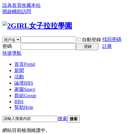
設為首頁
收藏本站
開啟輔助訪問
找回密碼
自動登錄
密碼
註冊
登錄
快捷導航
首頁
Portal
新聞
活動
論壇
BBS
家園
Space
群組
Group
BBS
幫助
Help
搜索
搜索
網站目前檢測維護中。