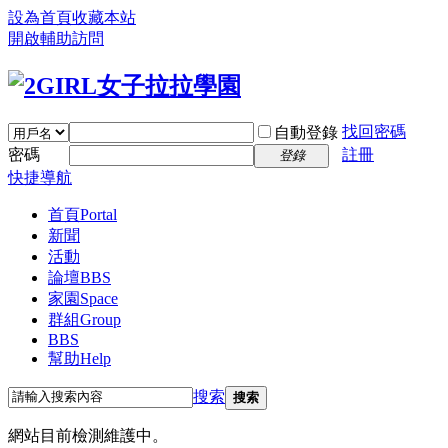
設為首頁
收藏本站
開啟輔助訪問
找回密碼
自動登錄
密碼
註冊
登錄
快捷導航
首頁
Portal
新聞
活動
論壇
BBS
家園
Space
群組
Group
BBS
幫助
Help
搜索
搜索
網站目前檢測維護中。