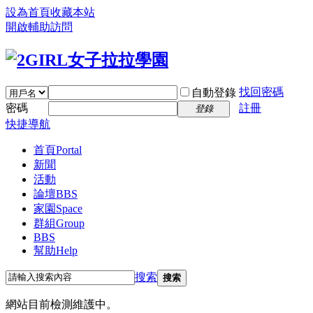
設為首頁
收藏本站
開啟輔助訪問
找回密碼
自動登錄
密碼
註冊
登錄
快捷導航
首頁
Portal
新聞
活動
論壇
BBS
家園
Space
群組
Group
BBS
幫助
Help
搜索
搜索
網站目前檢測維護中。