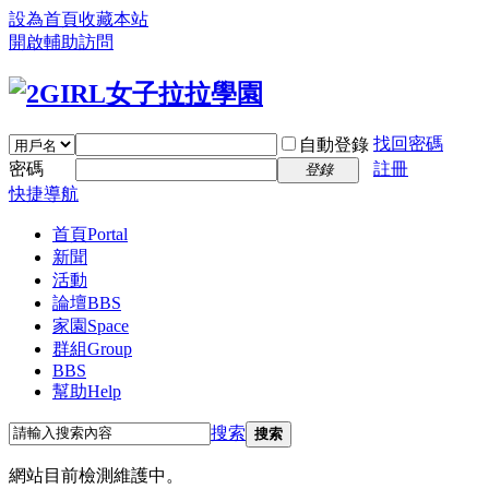
設為首頁
收藏本站
開啟輔助訪問
找回密碼
自動登錄
密碼
註冊
登錄
快捷導航
首頁
Portal
新聞
活動
論壇
BBS
家園
Space
群組
Group
BBS
幫助
Help
搜索
搜索
網站目前檢測維護中。