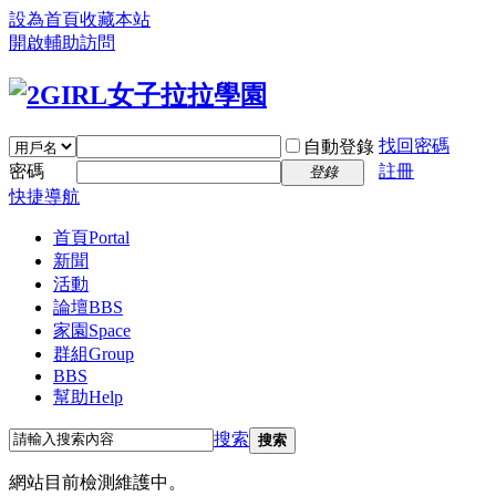
設為首頁
收藏本站
開啟輔助訪問
找回密碼
自動登錄
密碼
註冊
登錄
快捷導航
首頁
Portal
新聞
活動
論壇
BBS
家園
Space
群組
Group
BBS
幫助
Help
搜索
搜索
網站目前檢測維護中。