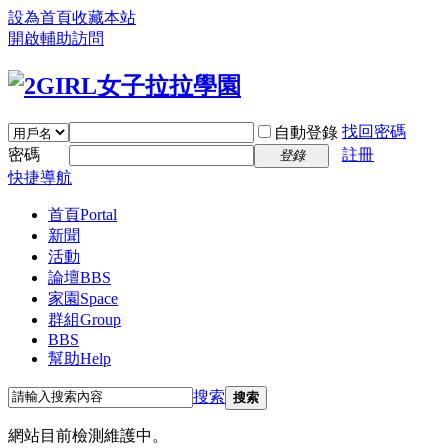
設為首頁
收藏本站
開啟輔助訪問
找回密碼
自動登錄
密碼
註冊
登錄
快捷導航
首頁
Portal
新聞
活動
論壇
BBS
家園
Space
群組
Group
BBS
幫助
Help
搜索
搜索
網站目前檢測維護中。