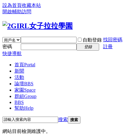
設為首頁
收藏本站
開啟輔助訪問
找回密碼
自動登錄
密碼
註冊
登錄
快捷導航
首頁
Portal
新聞
活動
論壇
BBS
家園
Space
群組
Group
BBS
幫助
Help
搜索
搜索
網站目前檢測維護中。