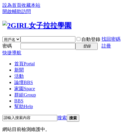
設為首頁
收藏本站
開啟輔助訪問
找回密碼
自動登錄
密碼
註冊
登錄
快捷導航
首頁
Portal
新聞
活動
論壇
BBS
家園
Space
群組
Group
BBS
幫助
Help
搜索
搜索
網站目前檢測維護中。