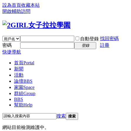
設為首頁
收藏本站
開啟輔助訪問
找回密碼
自動登錄
密碼
註冊
登錄
快捷導航
首頁
Portal
新聞
活動
論壇
BBS
家園
Space
群組
Group
BBS
幫助
Help
搜索
搜索
網站目前檢測維護中。