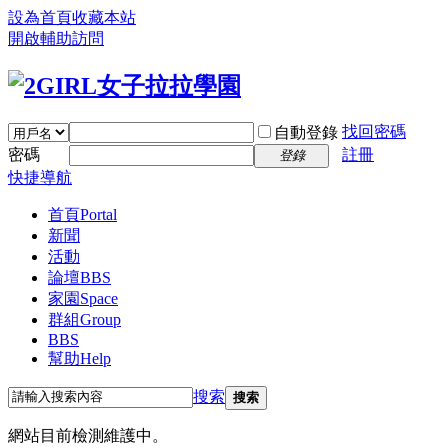
設為首頁
收藏本站
開啟輔助訪問
找回密碼
自動登錄
密碼
註冊
登錄
快捷導航
首頁
Portal
新聞
活動
論壇
BBS
家園
Space
群組
Group
BBS
幫助
Help
搜索
搜索
網站目前檢測維護中。