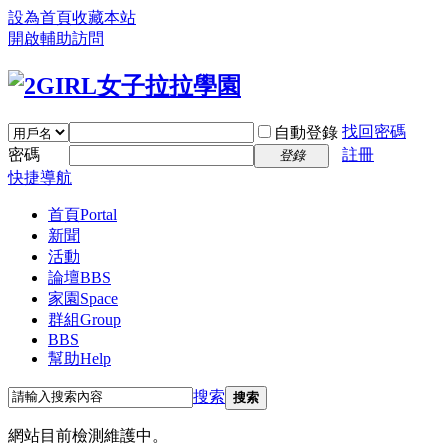
設為首頁
收藏本站
開啟輔助訪問
找回密碼
自動登錄
密碼
註冊
登錄
快捷導航
首頁
Portal
新聞
活動
論壇
BBS
家園
Space
群組
Group
BBS
幫助
Help
搜索
搜索
網站目前檢測維護中。