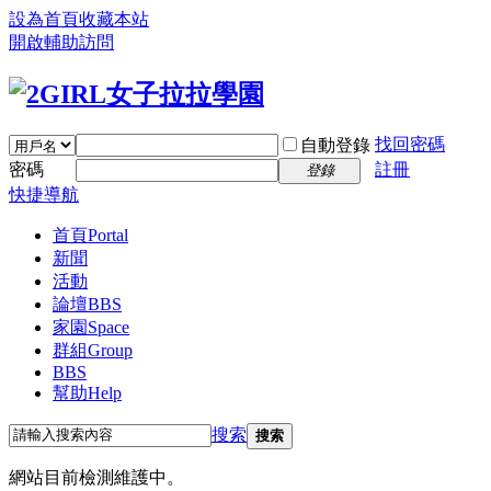
設為首頁
收藏本站
開啟輔助訪問
找回密碼
自動登錄
密碼
註冊
登錄
快捷導航
首頁
Portal
新聞
活動
論壇
BBS
家園
Space
群組
Group
BBS
幫助
Help
搜索
搜索
網站目前檢測維護中。