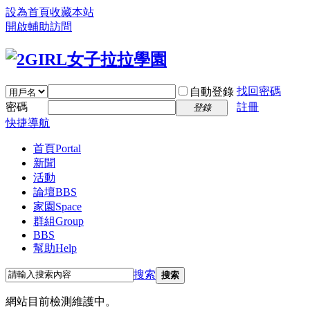
設為首頁
收藏本站
開啟輔助訪問
找回密碼
自動登錄
密碼
註冊
登錄
快捷導航
首頁
Portal
新聞
活動
論壇
BBS
家園
Space
群組
Group
BBS
幫助
Help
搜索
搜索
網站目前檢測維護中。