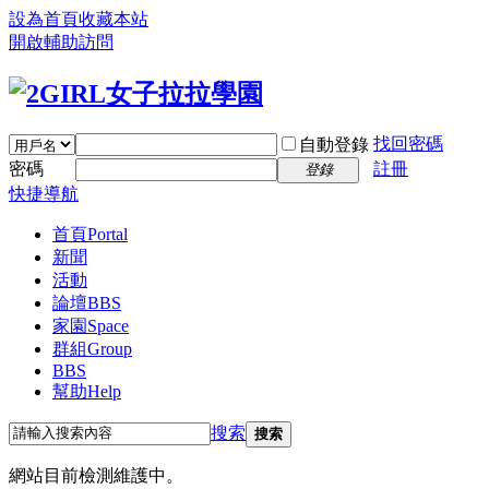
設為首頁
收藏本站
開啟輔助訪問
找回密碼
自動登錄
密碼
註冊
登錄
快捷導航
首頁
Portal
新聞
活動
論壇
BBS
家園
Space
群組
Group
BBS
幫助
Help
搜索
搜索
網站目前檢測維護中。