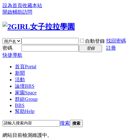
設為首頁
收藏本站
開啟輔助訪問
找回密碼
自動登錄
密碼
註冊
登錄
快捷導航
首頁
Portal
新聞
活動
論壇
BBS
家園
Space
群組
Group
BBS
幫助
Help
搜索
搜索
網站目前檢測維護中。