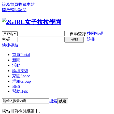
設為首頁
收藏本站
開啟輔助訪問
找回密碼
自動登錄
密碼
註冊
登錄
快捷導航
首頁
Portal
新聞
活動
論壇
BBS
家園
Space
群組
Group
BBS
幫助
Help
搜索
搜索
網站目前檢測維護中。