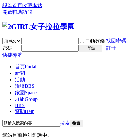
設為首頁
收藏本站
開啟輔助訪問
找回密碼
自動登錄
密碼
註冊
登錄
快捷導航
首頁
Portal
新聞
活動
論壇
BBS
家園
Space
群組
Group
BBS
幫助
Help
搜索
搜索
網站目前檢測維護中。