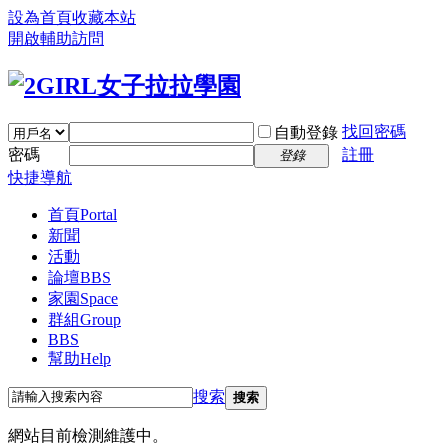
設為首頁
收藏本站
開啟輔助訪問
找回密碼
自動登錄
密碼
註冊
登錄
快捷導航
首頁
Portal
新聞
活動
論壇
BBS
家園
Space
群組
Group
BBS
幫助
Help
搜索
搜索
網站目前檢測維護中。