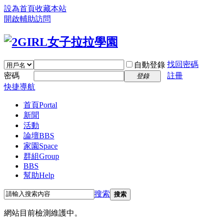
設為首頁
收藏本站
開啟輔助訪問
找回密碼
自動登錄
密碼
註冊
登錄
快捷導航
首頁
Portal
新聞
活動
論壇
BBS
家園
Space
群組
Group
BBS
幫助
Help
搜索
搜索
網站目前檢測維護中。