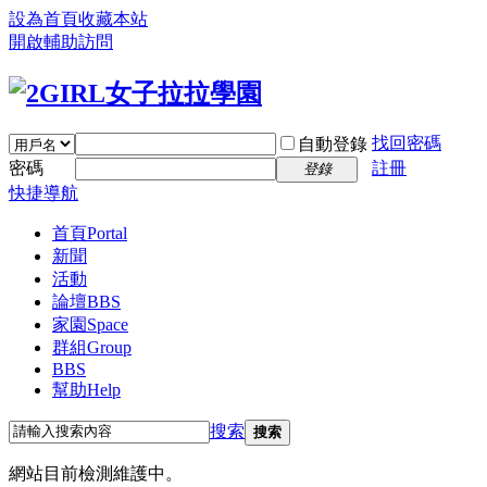
設為首頁
收藏本站
開啟輔助訪問
找回密碼
自動登錄
密碼
註冊
登錄
快捷導航
首頁
Portal
新聞
活動
論壇
BBS
家園
Space
群組
Group
BBS
幫助
Help
搜索
搜索
網站目前檢測維護中。