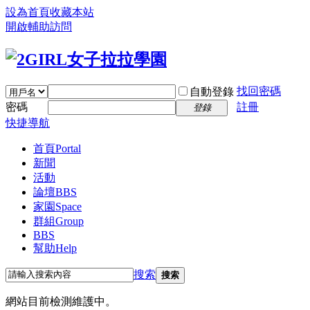
設為首頁
收藏本站
開啟輔助訪問
找回密碼
自動登錄
密碼
註冊
登錄
快捷導航
首頁
Portal
新聞
活動
論壇
BBS
家園
Space
群組
Group
BBS
幫助
Help
搜索
搜索
網站目前檢測維護中。