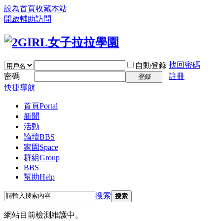
設為首頁
收藏本站
開啟輔助訪問
找回密碼
自動登錄
密碼
註冊
登錄
快捷導航
首頁
Portal
新聞
活動
論壇
BBS
家園
Space
群組
Group
BBS
幫助
Help
搜索
搜索
網站目前檢測維護中。