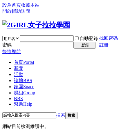
設為首頁
收藏本站
開啟輔助訪問
找回密碼
自動登錄
密碼
註冊
登錄
快捷導航
首頁
Portal
新聞
活動
論壇
BBS
家園
Space
群組
Group
BBS
幫助
Help
搜索
搜索
網站目前檢測維護中。