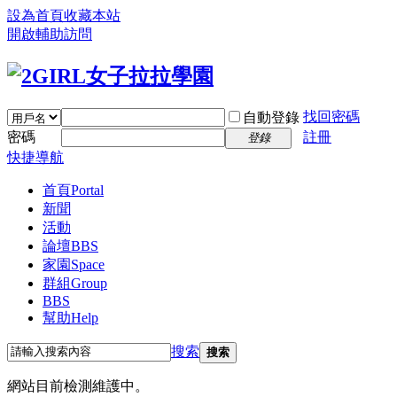
設為首頁
收藏本站
開啟輔助訪問
找回密碼
自動登錄
密碼
註冊
登錄
快捷導航
首頁
Portal
新聞
活動
論壇
BBS
家園
Space
群組
Group
BBS
幫助
Help
搜索
搜索
網站目前檢測維護中。