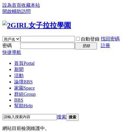
設為首頁
收藏本站
開啟輔助訪問
找回密碼
自動登錄
密碼
註冊
登錄
快捷導航
首頁
Portal
新聞
活動
論壇
BBS
家園
Space
群組
Group
BBS
幫助
Help
搜索
搜索
網站目前檢測維護中。