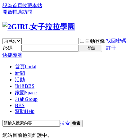
設為首頁
收藏本站
開啟輔助訪問
找回密碼
自動登錄
密碼
註冊
登錄
快捷導航
首頁
Portal
新聞
活動
論壇
BBS
家園
Space
群組
Group
BBS
幫助
Help
搜索
搜索
網站目前檢測維護中。