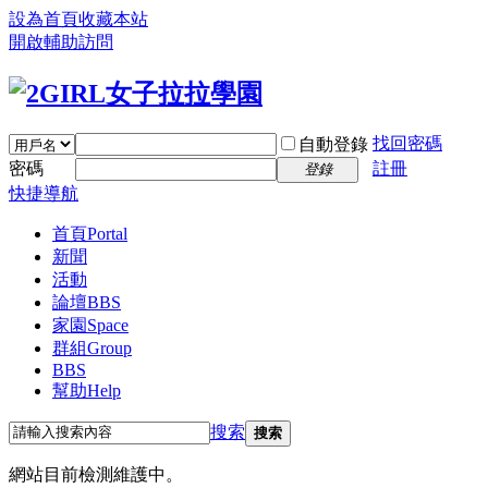
設為首頁
收藏本站
開啟輔助訪問
找回密碼
自動登錄
密碼
註冊
登錄
快捷導航
首頁
Portal
新聞
活動
論壇
BBS
家園
Space
群組
Group
BBS
幫助
Help
搜索
搜索
網站目前檢測維護中。