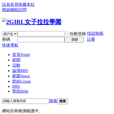
設為首頁
收藏本站
開啟輔助訪問
找回密碼
自動登錄
密碼
註冊
登錄
快捷導航
首頁
Portal
新聞
活動
論壇
BBS
家園
Space
群組
Group
BBS
幫助
Help
搜索
搜索
網站目前檢測維護中。