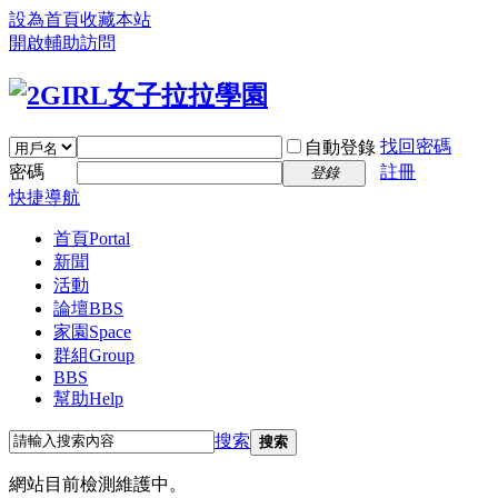
設為首頁
收藏本站
開啟輔助訪問
找回密碼
自動登錄
密碼
註冊
登錄
快捷導航
首頁
Portal
新聞
活動
論壇
BBS
家園
Space
群組
Group
BBS
幫助
Help
搜索
搜索
網站目前檢測維護中。