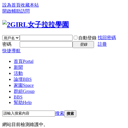
設為首頁
收藏本站
開啟輔助訪問
找回密碼
自動登錄
密碼
註冊
登錄
快捷導航
首頁
Portal
新聞
活動
論壇
BBS
家園
Space
群組
Group
BBS
幫助
Help
搜索
搜索
網站目前檢測維護中。