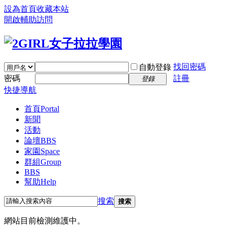
設為首頁
收藏本站
開啟輔助訪問
找回密碼
自動登錄
密碼
註冊
登錄
快捷導航
首頁
Portal
新聞
活動
論壇
BBS
家園
Space
群組
Group
BBS
幫助
Help
搜索
搜索
網站目前檢測維護中。