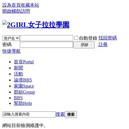
設為首頁
收藏本站
開啟輔助訪問
找回密碼
自動登錄
密碼
註冊
登錄
快捷導航
首頁
Portal
新聞
活動
論壇
BBS
家園
Space
群組
Group
BBS
幫助
Help
搜索
搜索
網站目前檢測維護中。